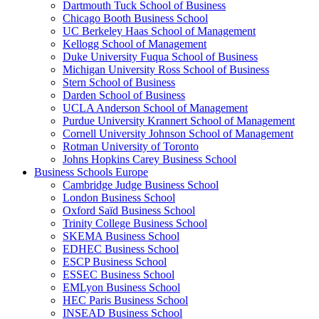
Dartmouth Tuck School of Business
Chicago Booth Business School
UC Berkeley Haas School of Management
Kellogg School of Management
Duke University Fuqua School of Business
Michigan University Ross School of Business
Stern School of Business
Darden School of Business
UCLA Anderson School of Management
Purdue University Krannert School of Management
Cornell University Johnson School of Management
Rotman University of Toronto
Johns Hopkins Carey Business School
Business Schools Europe
Cambridge Judge Business School
London Business School
Oxford Saïd Business School
Trinity College Business School
SKEMA Business School
EDHEC Business School
ESCP Business School
ESSEC Business School
EMLyon Business School
HEC Paris Business School
INSEAD Business School