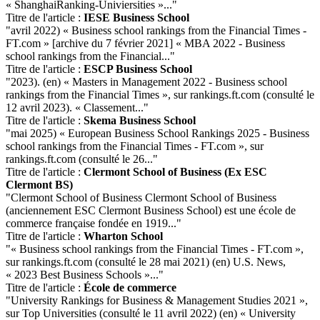
« ShanghaiRanking-Univiersities »..."
Titre de l'article :
IESE Business School
"avril 2022) « Business school rankings from the Financial Times -
FT.com » [archive du 7 février 2021] « MBA 2022 - Business
school rankings from the Financial..."
Titre de l'article :
ESCP Business School
"2023). (en) « Masters in Management 2022 - Business school
rankings from the Financial Times », sur rankings.ft.com (consulté le
12 avril 2023). « Classement..."
Titre de l'article :
Skema Business School
"mai 2025) « European Business School Rankings 2025 - Business
school rankings from the Financial Times - FT.com », sur
rankings.ft.com (consulté le 26..."
Titre de l'article :
Clermont School of Business (Ex ESC
Clermont BS)
"Clermont School of Business Clermont School of Business
(anciennement ESC Clermont Business School) est une école de
commerce française fondée en 1919..."
Titre de l'article :
Wharton School
"« Business school rankings from the Financial Times - FT.com »,
sur rankings.ft.com (consulté le 28 mai 2021) (en) U.S. News,
« 2023 Best Business Schools »..."
Titre de l'article :
École de commerce
"University Rankings for Business & Management Studies 2021 »,
sur Top Universities (consulté le 11 avril 2022) (en) « University